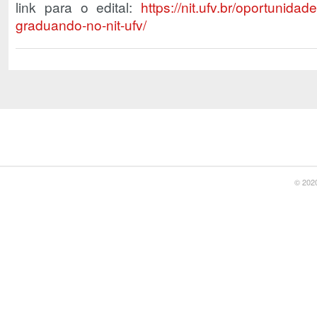
link para o edital:
https://nit.ufv.br/oportunida
graduando-no-nit-ufv/
© 2020